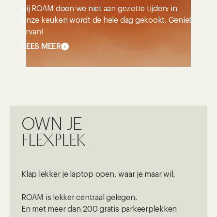
Bij ROAM doen we niet aan gezette tijden: in
onze keuken wordt de hele dag gekookt. Geniet
ervan!
LEES MEER
OWN JE
FLEXPLEK
Klap lekker je laptop open, waar je maar wil.
ROAM is lekker centraal gelegen.
En met meer dan 200 gratis parkeerplekken