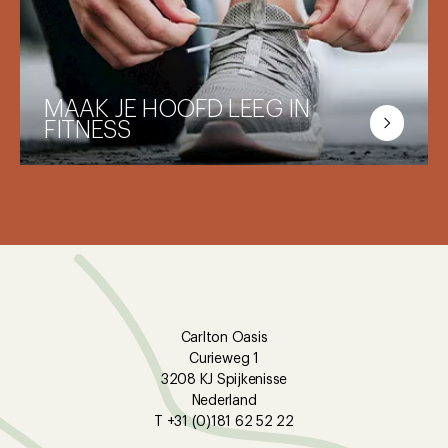
Hoofd vol? Frisse lucht doet wonderen! Ga
een stuk wandelen of spring op de fiets.
MAAK JE HOOFD LEEG IN
FITNESS
Toe aan een ‘break’? Kom stoom afblazen in
onze fitness! Goed voor je hoofd én je lijf.
Carlton Oasis
Curieweg 1
3208 KJ Spijkenisse
Nederland
T +31 (0)181 62 52 22