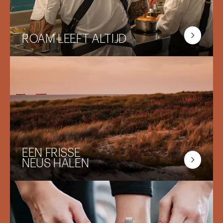
ROAM LEEFT ALTIJD
In de open keuken wordt de hele dag door
gekookt. Op open vuur, met mooie, eerlijke
ingrediënten. Zoveel mogelijk uit eigen land
en vaak zelfs lokaal.
EEN FRISSE
NEUS HALEN