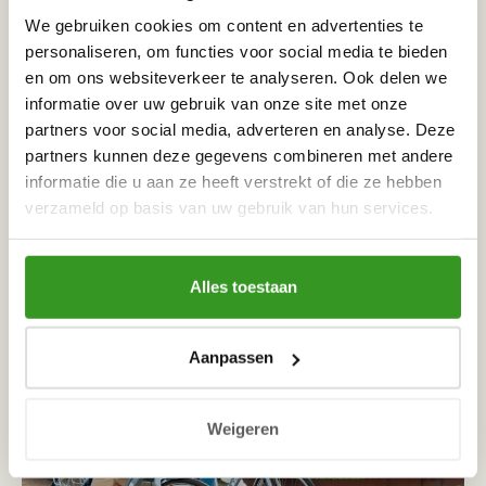
De Boekenberg is de grootste
We gebruiken cookies om content en advertenties te
boekenkast van Nederland. Dit
personaliseren, om functies voor social media te bieden
opvallende gebouw met een
en om ons websiteverkeer te analyseren. Ook delen we
glazen puntdak is ontworpen
informatie over uw gebruik van onze site met onze
door architect Winy Maas,
partners voor social media, adverteren en analyse. Deze
bekend van de markthal in
partners kunnen deze gegevens combineren met andere
Rotterdam. Alleen dáárom al het
informatie die u aan ze heeft verstrekt of die ze hebben
bezoeken waard! Wandel na
verzameld op basis van uw gebruik van hun services.
afloop nog even het centrum
LEES MEER
van Spijkenisse in, waar je
verschillende leuke winkels
Alles toestaan
vindt.
Theater de Stoep
Zin in een avond vol
Aanpassen
entertainment? Ontdek Theater
de Stoep, dé plek voor cabaret,
Leuke fietsroutes voor
musical, concert, toneel,
Weigeren
jou
komedie, dans, opera, ballet en
jeugdtheater.