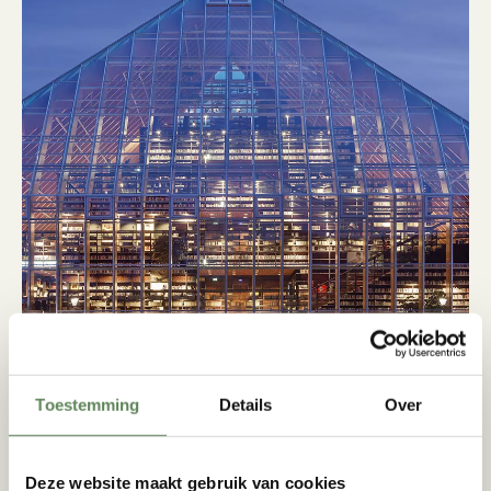
Stap aan boord van de
Fluisterboot ‘de IJsvogel’ en laat
je verrassen. De open
rondvaartboot vertrekt vanuit
het historische centrum van
Spijkenisse en neemt je mee
naar de prachtige polders,
inclusief een wijngaard aan de
rand van de stad.
LEES MEER
Toestemming
Details
Over
Boekenberg
Deze website maakt gebruik van cookies