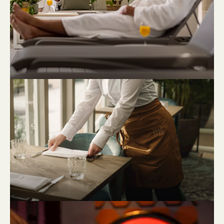
OPLADEN NA EEN DAG VOL AVONTUUR
Na een avontuurlijke dag in de omgeving is het
wel heel lekker ‘thuis’ komen in het Oasis. Schuif
aan in het sfeervolle ROAM voor een heerlijk
diner, zoek de gezelligheid op aan de centrale
bar of plof relaxed neer bij de haard. Maak je
vervolgens op voor een avond ‘fun & games’ in
de Desert Inn Pub. Proost!
ROAM