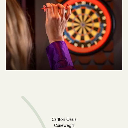
Een coffee to go voor je fietstocht of nadien
lekker neerploffen op ons terras? In ROAM ben
je op élk moment van de dag welkom.
COCKTAILS & FUN!
Duik na jullie high tea nog even de pub in! Hier
proef je onze homemade cocktails, de lekkerste
lokale biertjes én geniet je van een gezellige
game night (zei iemand karaoke?).
Carlton Oasis
Curieweg 1