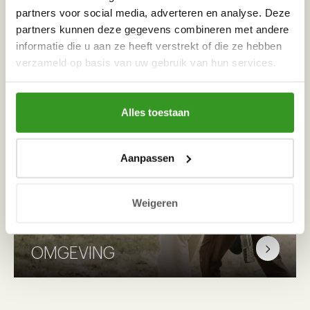
gezelschap.
partners voor social media, adverteren en analyse. Deze
partners kunnen deze gegevens combineren met andere
informatie die u aan ze heeft verstrekt of die ze hebben
verzameld op basis van uw gebruik van hun services.
ROAM
Alles toestaan
In ROAM ben je op élk moment van de dag
Aanpassen
welkom. Schuif aan in het restaurant, zoek
de reuring op aan de bar, relax bij de haard:
het kan hier allemaal.
Weigeren
OMGEVING