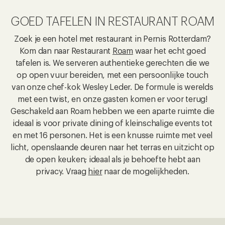
De omgeving van het Carlton Oasis is
GOED TAFELEN IN RESTAURANT ROAM
verrassend veelzijdig. Natuur, historie, stad,
cultuur – je kunt hier alle kanten op.
Zoek je een hotel met restaurant in Pernis Rotterdam?
Kom dan naar Restaurant
Roam
waar het echt goed
tafelen is. We serveren authentieke gerechten die we
op open vuur bereiden, met een persoonlijke touch
van onze chef-kok Wesley Leder. De formule is werelds
met een twist, en onze gasten komen er voor terug!
Geschakeld aan Roam hebben we een aparte ruimte die
ideaal is voor private dining of kleinschalige events tot
en met 16 personen. Het is een knusse ruimte met veel
licht, openslaande deuren naar het terras en uitzicht op
de open keuken; ideaal als je behoefte hebt aan
privacy. Vraag
hier
naar de mogelijkheden.