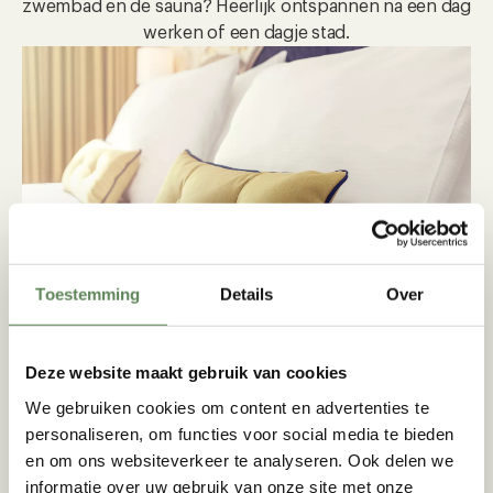
zwembad en de sauna? Heerlijk ontspannen na een dag
werken of een dagje stad.
Toestemming
Details
Over
KAMERS
Deze website maakt gebruik van cookies
We gebruiken cookies om content en advertenties te
Ontdek onze fijne kamers. Wat jouw smaak
personaliseren, om functies voor social media te bieden
of behoefte ook is, we hebben altijd de
en om ons websiteverkeer te analyseren. Ook delen we
perfecte kamer voor jou en jouw
informatie over uw gebruik van onze site met onze